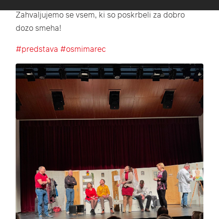
Zahvaljujemo se vsem, ki so poskrbeli za dobro
dozo smeha!
#predstava
#osmimarec