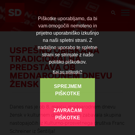
Piškotke uporabljamo, da bi
vam omogočili nemoteno in
prijetno uporabniško izkušnjo
na naši spletni strani. Z
USPEŠNO OBISKANA
nadaljno uporabo te spletne
strani se strinjate z našo
TRADICIONALNA
politiko piškotkov.
PREDSTAVA OB
MEDNARODNEM DNEVU
Kaj so piškotki?
ŽENSK
SPREJMEM
PIŠKOTKE
Danes nas je ob 8. marcu, mednarodnem dnevu
ZAVRAČAM
žensk v kulturnem domu Velenje zabavala skupina
PIŠKOTKE
nastopajočih iz Kulturno-prosvetnega društva Franc
Schreiner iz Šentilja!