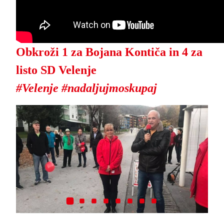
Obkroži 1 za Bojana Kontiča in 4 za
listo SD Velenje
#
Velenje
#nadaljujmoskupaj