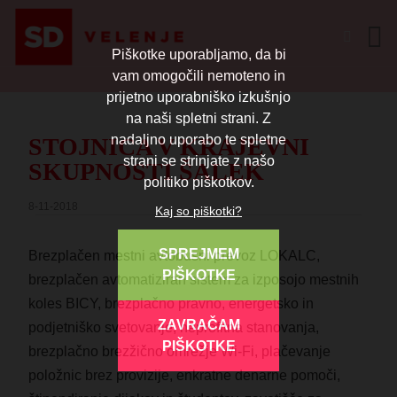
Piškotke uporabljamo, da bi
vam omogočili nemoteno in
prijetno uporabniško izkušnjo
na naši spletni strani. Z
nadaljno uporabo te spletne
STOJNICA V KRAJEVNI
strani se strinjate z našo
SKUPNOSTI ŠALEK
politiko piškotkov.
8-11-2018
Kaj so piškotki?
SPREJMEM
Brezplačen mestni avtobusni prevoz LOKALC,
PIŠKOTKE
brezplačen avtomatiziran sistem za izposojo mestnih
koles BICY, brezplačno pravno, energetsko in
ZAVRAČAM
podjetniško svetovanje, neprofitna stanovanja,
PIŠKOTKE
brezplačno brezžično omrežje Wi-Fi, plačevanje
položnic brez provizije, enkratne denarne pomoči,