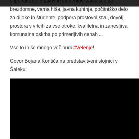
štipendiranje dijakov in študentov, zavetišče za
brezdomne, varna hiša, javna kuhinja, počitniško delo
za dijake in študente, podpora prostovoljstvu, dovolj
prostora v vrtcih za vse otroke, kvalitetna in zanesljiva
komunalna oskrba po primerljivih cenah ...
Vse to in še mnogo več nudi
#Velenje
!
Govor Bojana Kontiča na predstavitveni stojnici v
Šaleku: