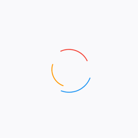
Informator
infoObčan
št. 5, december 2025
infoObčan
št. 20, december 2023
infoObčan
št. 19, oktober 2022
Več Informatorjev