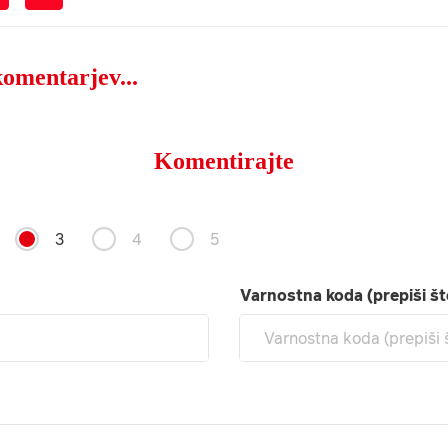
komentarjev...
Komentirajte
3
4
5
Varnostna koda (prepiši št