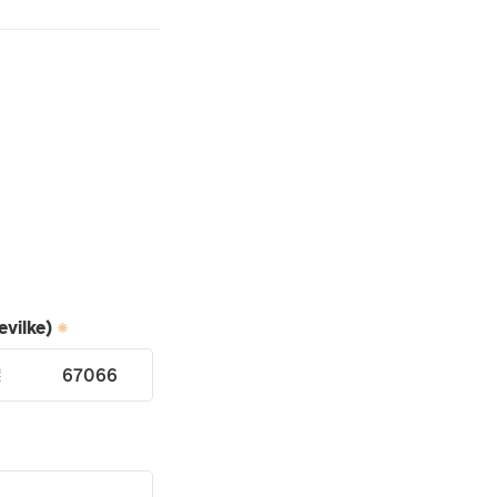
evilke)
67066