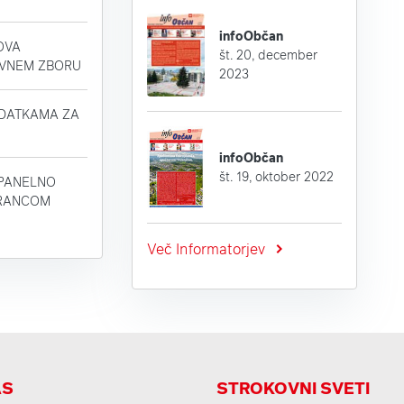
infoObčan
OVA
št. 20, december
AVNEM ZBORU
2023
IDATKAMA ZA
infoObčan
št. 19, oktober 2022
 PANELNO
FRANCOM
Več Informatorjev
AS
STROKOVNI SVETI