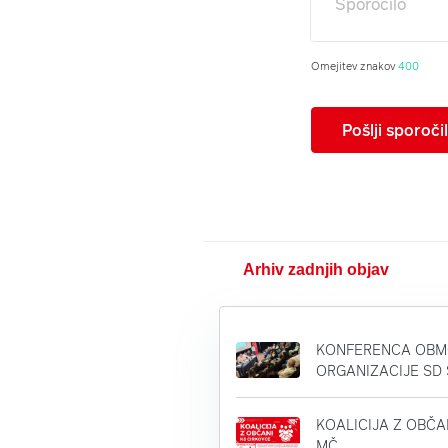
Omejitev znakov
400
Pošlji sporoči
Arhiv zadnjih objav
KONFERENCA OB
ORGANIZACIJE SD
KOALICIJA Z OBČAN
MČ