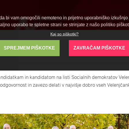
a bi vam omogočili nemoteno in prijetno uporabniško izkušnjo n
ANKA
O NAS
SVETNIŠKA SKUPINA
STROKOVNI SVETI
FO
aljno uporabo te spletne strani se strinjate z našo politiko piškot
Kaj so piškotki?
]
SPREJMEM PIŠKOTKE
ZAVRAČAM PIŠKOTKE
andidatkam in kandidatom na listi Socialnih demokratov Vele
o odgovornost in zavezo delati v najvišje dobro vseh Velenjčan