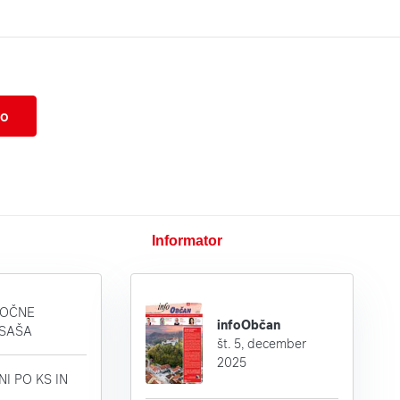
lo
Informator
MOČNE
infoObčan
 SAŠA
št. 5, december
2025
I PO KS IN